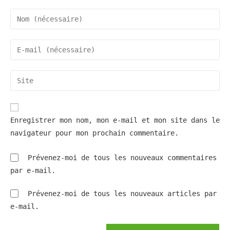
Enter
your
name
Enter
or
your
username
email
Saisir
to
address
l’URL
comment
to
de
comment
votre
Enregistrer mon nom, mon e-mail et mon site dans le
site
navigateur pour mon prochain commentaire.
(facultatif)
Prévenez-moi de tous les nouveaux commentaires
par e-mail.
Prévenez-moi de tous les nouveaux articles par
e-mail.