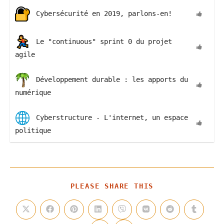
Cybersécurité en 2019, parlons-en!
Le "continuous" sprint 0 du projet
agile
Développement durable : les apports du
numérique
Cyberstructure - L'internet, un espace
politique
PARTAGER
PLEASE SHARE THIS
CE
CONTENU
Ouvrir
Ouvrir
Ouvrir
Ouvrir
Ouvrir
Ouvrir
Ouvrir
Ouvrir
dans
dans
dans
dans
dans
dans
dans
dans