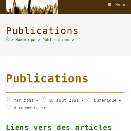
Skip
Menu
to
content
Publications
>
Numérique
>
Publications
>
Publications
Auteur/autrice
Publication
Post
mar-zonz
18 août 2021
Numérique
de
publiée :
category:
Commentaires
0 commentaire
la
de
publication :
la
publication :
Liens vers des articles