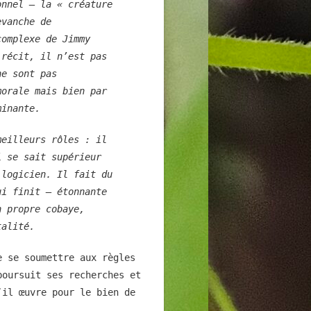
onnel — la « créature
evanche de
omplexe de Jimmy
 récit, il n’est pas
ne sont pas
morale mais bien par
minante.
meilleurs rôles : il
i se sait supérieur
 logicien. Il fait du
ui finit — étonnante
n propre cobaye,
talité.
e se soumettre aux règles
poursuit ses recherches et
’il œuvre pour le bien de