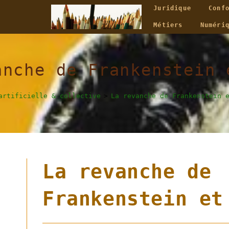
Juridique
Conf
Métiers
Numéri
anche de Frankenstein 
artificielle & collective
>
La revanche de Frankenstein 
La revanche de
Frankenstein et