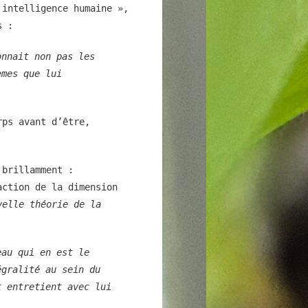
 intelligence humaine »,
s :
onnait non pas les
èmes que lui
rps avant d’être,
 brillamment :
action de la dimension
velle théorie de la
eau qui en est le
égralité au sein du
t entretient avec lui