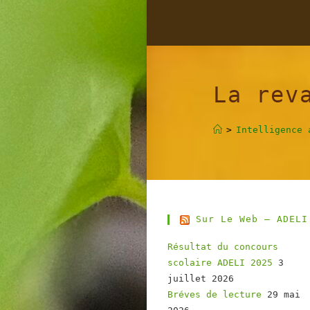
Skip
to
content
La rev
>
Intelligence 
Sur Le Web – ADELI
Résultat du concours
scolaire ADELI 2025
3
juillet 2026
Bréves de lecture
29 mai