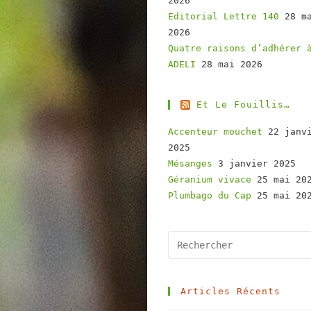
2026
Editorial Lettre 140
28 m
2026
Quatre raisons d’adhérer 
ADELI
28 mai 2026
Et Le Fouillis…
Accenteur mouchet
22 janv
2025
Mésanges
3 janvier 2025
Géranium vivace
25 mai 20
Plumbago du Cap
25 mai 20
Articles Récents