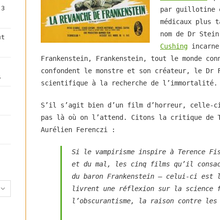
3
par guillotine 
search
médicaux plus t
panel.
nom de Dr Stei
ût
Cushing
incarne
Frankenstein, Frankenstein, tout le monde con
confondent le monstre et son créateur, le Dr 
5
scientifique à la recherche de l’immortalité.
S’il s’agit bien d’un film d’horreur, celle-c
pas là où on l’attend. Citons la critique de 
Aurélien Ferenczi :
Si le vampirisme inspire à Terence Fi
et du mal, les cinq films qu’il consa
du baron Frankenstein — celui-ci est 
livrent une réflexion sur la science 
l’obscurantisme, la raison contre les