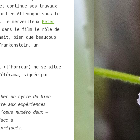
et continue ses travaux
ard en Allemagne sous le
n. Le merveilleux
Peter
 dans le film le rôle de
nait, bien que beaucoup
Frankenstein, un
i (l’horreur) ne se situe
Télérama, signée par
sher un cycle du bien
cre aux expériences
l’opus numéro deux —
face à
 préjugés.