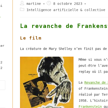
Auteur/autrice
Publication
martine
8 octobre 2023
ai
de
publiée :
Post
Intelligence artificielle & collective
la
category:
publication :
à
La revanche de Frankens
Le film
ier
La créature de Mary Shelley n’en finit pas de
Même si vous n’
22
peut-être l’ave
22
replay où il pa
La
Revanche de 
Press
of Frankenstein
Escape
réalisé par Ter
to
1958. L’histoi
close
Frankenstein
qui
the