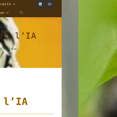
ormité
Toggle
que
Website
Search
et l’IA
et l’IA
>
 l’IA